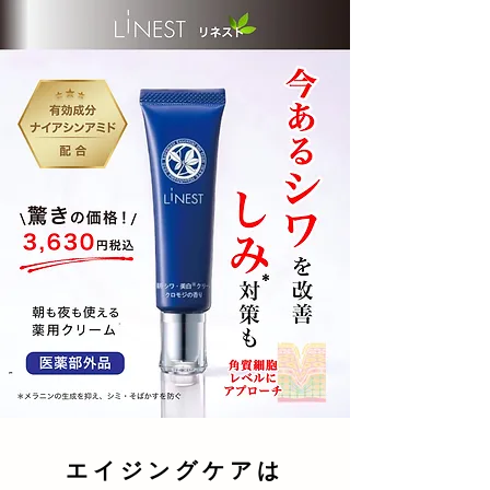
LiNEST
​薬用シワ改善・美白クリーム
シワ改善
美白
クロモジ精油
岩手県産
​エイジングケア
エイジングケアは